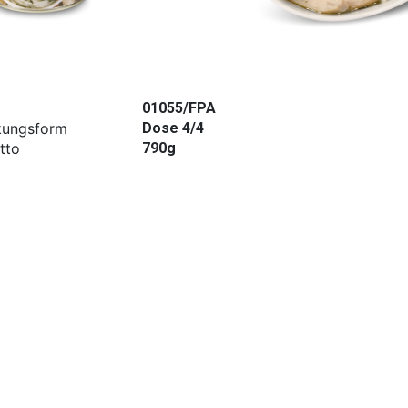
01055/FPA
kungsform
Dose 4/4
tto
790g