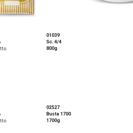
01039
o
Sc. 4/4
tto
800g
02527
o
Busta 1700
tto
1700g