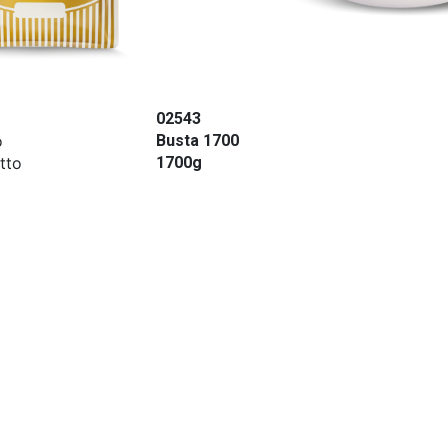
02543
o
Busta 1700
tto
1700g