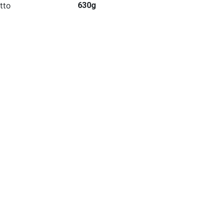
tto
630g