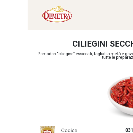
CILIEGINI SECC
Pomodori “ciliegino” essiccati, tagliati a metà e gover
tutte le preparazi
Codice
03