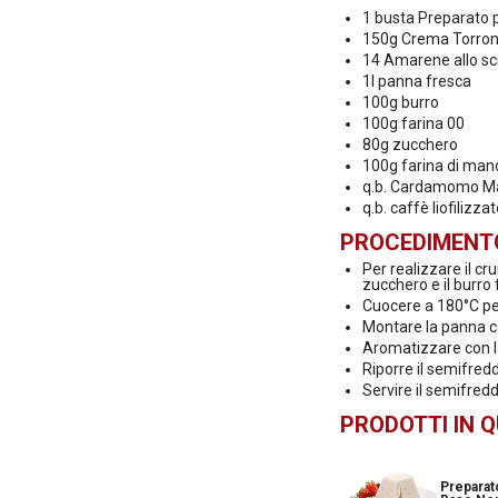
1 busta Preparato
150g Crema Torron
14 Amarene allo sc
1l panna fresca
100g burro
100g farina 00
80g zucchero
100g farina di man
q.b. Cardamomo M
q.b. caffè liofilizza
PROCEDIMENT
Per realizzare il cr
zucchero e il burro
Cuocere a 180°C per
Montare la panna c
Aromatizzare con l
Riporre il semifred
Servire il semifre
PRODOTTI IN 
Preparat