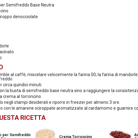
 per Semifreddo Base Neutra
cino
iroppo denocciolate
dorle
acinato
to
O
umble al caffè, miscelare velocemente la farina 00, la farina di mandorle, il
 freddo.
 circa quindici minuti.
on la busta di semifreddo base neutra sino a raggiungere la consistenz
a crema al torroncino.
do negli stampi desiderati e riporre in freezer per almeno 3 ore.
ddo con le amarene sciroppate aromatizzate al cardamomo e guarnire con
QUESTA RICETTA
o per Semifreddo
Am
Crema Torroncino