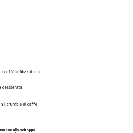
 caffè liofilizzato, lo
a desiderata.
 il crumble al caffè.
arene allo sciroppo