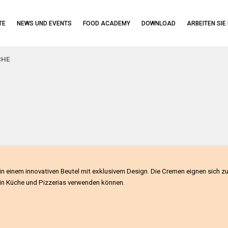
TE
NEWS UND EVENTS
FOOD ACADEMY
DOWNLOAD
ARBEITEN SIE
CHE
n einem innovativen Beutel mit exklusivem Design. Die Cremen eignen sich z
s in Küche und Pizzerias verwenden können.