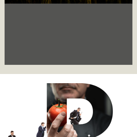
Vision
Der Bezugspunkt für Qualität
und Innovation in
der Produktion und Auswahl von
Lebensmittelspezialitäten für die Welt
des
modernen Gastgewerbes
für unsere Stakeholder
werden, indem wir für sie einen Wert schaffen.