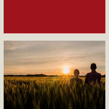
Mission
Die Anforderungen seiner Kunden über die
Suche der besten Rohstoffe, innovative Anlagen
und einen geeigneten technischen und
kommerziellen Support und Unterstützung im
Marketing erfüllen. Die Suche nach dem Besten
und die kontinuierliche Verbesserung und
Vertrauenswürdigkeit gegenüber unseren
Stakeholdern: Von den Lieferanten bis zu den
Kunden mittels der Valorisierung aller Personen
und Gebiete, die mit uns zusammenarbeiten.