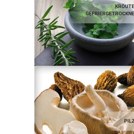
KRÖUTER GEFRIERGETROCKNET
KRÖUT
GEFRIERGETROCKN
PILZE
PIL