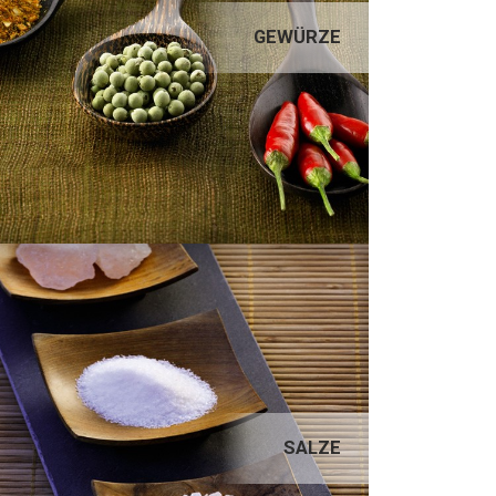
GEWÜRZE
GEWÜRZE
SALZE
SALZE