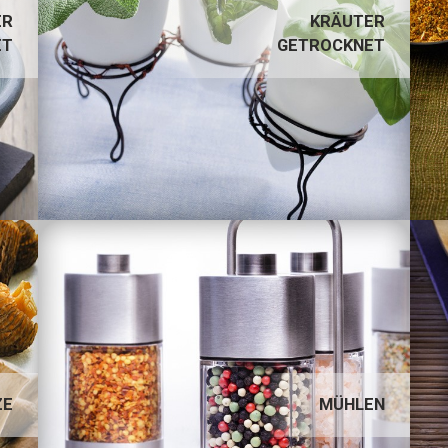
KRÄUTER GETROCKNET
ER
KRÄUTER
ET
GETROCKNET
MÜHLEN
ZE
MÜHLEN