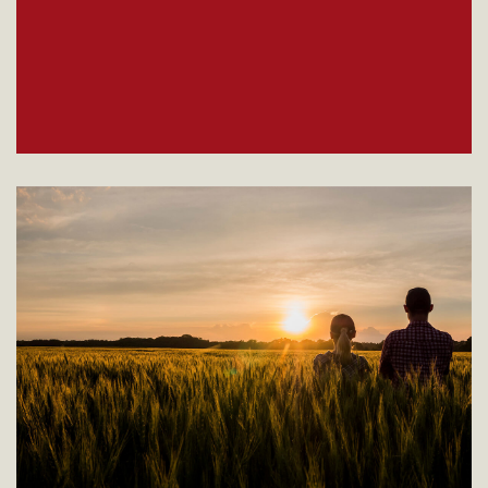
Mission
Satisfacer las necesidades de sus clientes a
través de la búsqueda de las mejores materias
primas, la innovación de las instalaciones y un
adecuado apoyo técnico, comercial y de
marketing. La búsqueda de la excelencia y la
mejora continua y la seriedad hacia nuestros
grupos de interés: desde los proveedores hasta
los clientes pasando por la valorización de todas
las personas y territorios que colaboran con