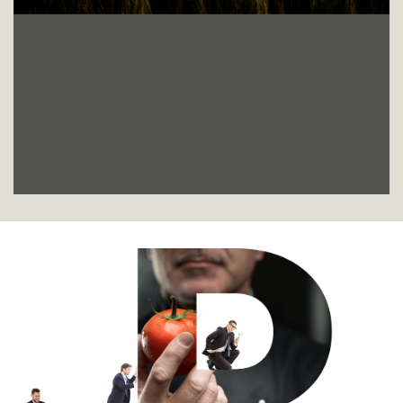
nosotros.
Vision
Convertirse en el punto de referencia por calidad
e innovación en la producción y selección
de
especialidades alimentarias destinadas al
mundo
de la restauración, creando valor para
nuestros accionistas.