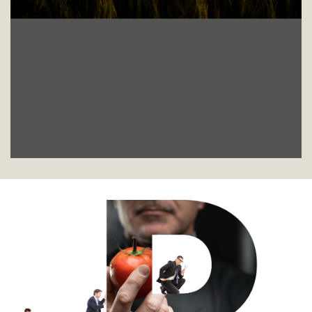
Vision
Devenir la référence en matière de qualité
et
d'innovation dans la production et la sélection
de
spécialités alimentaires pour le monde
de la
restauration moderne, en créant de la valeur
pour
nos parties prenantes.