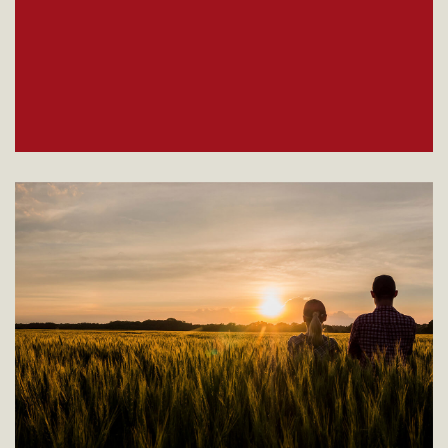
Mission
Satisfaire les besoins de ses clients par la
recherche des meilleures matières premières,
des systèmes innnovants et un support
technique, commercial et marketing adéquat. La
poursuite de l'excellence, l'amélioration continue
et l'honnêteté envers nos parties prenantes : des
fournisseurs aux clients en passant par la
valorisation de l'ensemble des personnes et des
territoires qui collaborent avec nous.