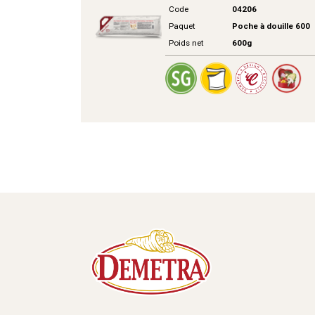
Code
04206
Paquet
Poche à douille 600
Poids net
600g