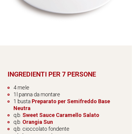
INGREDIENTI PER 7 PERSONE
4 mele
1l panna da montare
1 busta
Preparato per Semifreddo Base
Neutra
q.b.
Sweet Sauce Caramello Salato
q.b.
Orangia Sun
q.b. cioccolato fondente