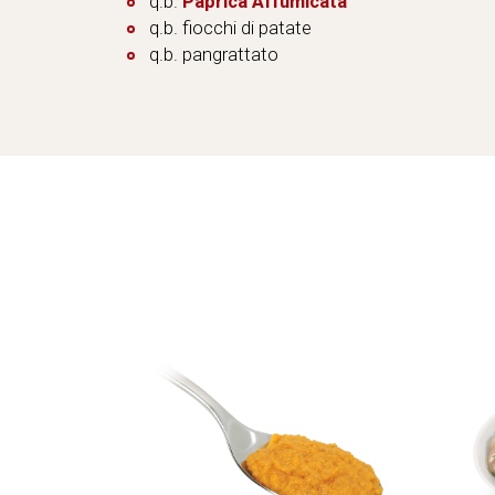
q.b.
Paprica Affumicata
q.b. fiocchi di patate
q.b. pangrattato