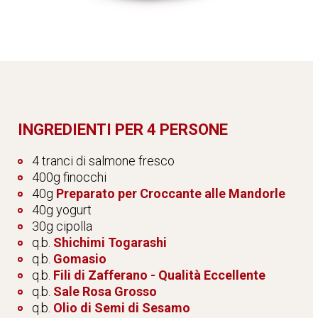
INGREDIENTI PER 4 PERSONE
4 tranci di salmone fresco
400g finocchi
40g
Preparato per Croccante alle Mandorle
40g yogurt
30g cipolla
q.b.
Shichimi Togarashi
q.b.
Gomasio
q.b.
Fili di Zafferano - Qualità Eccellente
q.b.
Sale Rosa Grosso
q.b.
Olio di Semi di Sesamo