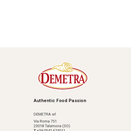
Authentic Food Passion
DEMETRA srl
Via Roma 751
23018 Talamona (SO)
T
+39 0342 674011