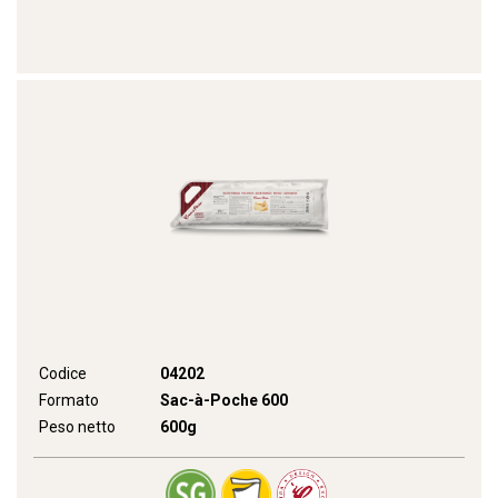
Codice
04202
Formato
Sac-à-Poche 600
Peso netto
600g