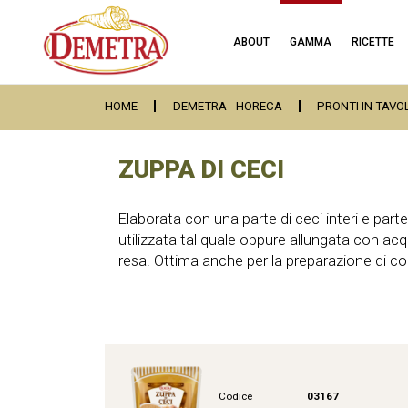
ABOUT
GAMMA
RICETTE
HOME
DEMETRA - HORECA
PRONTI IN TAVO
ZUPPA DI CECI
Elaborata con una parte di ceci interi e part
utilizzata tal quale oppure allungata con a
resa. Ottima anche per la preparazione di c
Codice
03167