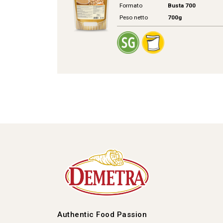
Formato
Busta 700
Peso netto
700g
Authentic Food Passion