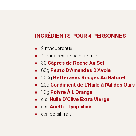
INGRÉDIENTS POUR 4 PERSONNES
2 maquereaux
4 tranches de pain de mie
30
Câpres de Roche Au Sel
80g
Pesto D’Amandes D’Avola
100g
Betteraves Rouges Au Naturel
20g
Condiment de L'Huile à l'Ail des Ours
10g
Poivre À L'Orange
q.s.
Huile D’Olive Extra Vierge
q.s.
Aneth - Lyophilisé
q.s. persil frais