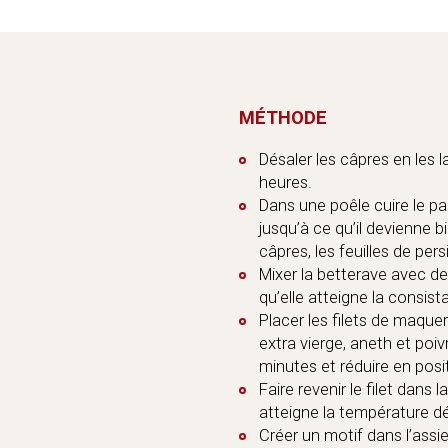
MÉTHODE
Désaler les câpres en les 
heures.
Dans une poêle cuire le pai
jusqu’à ce qu’il devienne b
câpres, les feuilles de per
Mixer la betterave avec de l
qu’elle atteigne la consis
Placer les filets de maque
extra vierge, aneth et poi
minutes et réduire en posit
Faire revenir le filet dans 
atteigne la température dé
Créer un motif dans l’assi