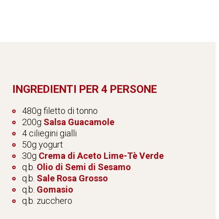
INGREDIENTI PER 4 PERSONE
480g filetto di tonno
200g
Salsa Guacamole
4 ciliegini gialli
50g yogurt
30g
Crema di Aceto Lime-Tè Verde
q.b.
Olio di Semi di Sesamo
q.b.
Sale Rosa Grosso
q.b.
Gomasio
q.b. zucchero