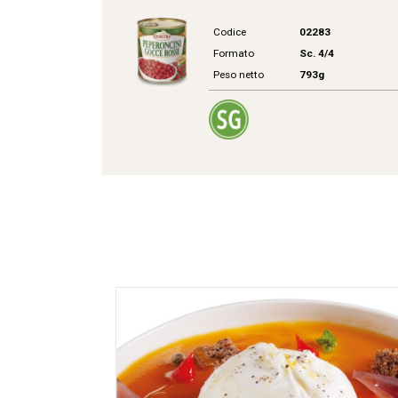
Codice
02283
Formato
Sc. 4/4
Peso netto
793g