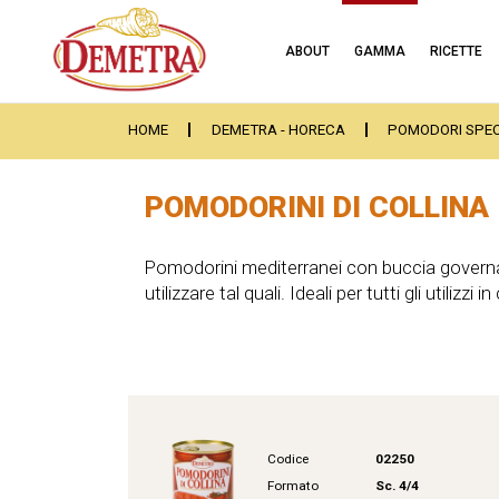
ABOUT
GAMMA
RICETTE
HOME
DEMETRA - HORECA
POMODORI SPEC
POMODORINI DI COLLINA
Pomodorini mediterranei con buccia governa
utilizzare tal quali. Ideali per tutti gli utilizzi i
Codice
02250
Formato
Sc. 4/4