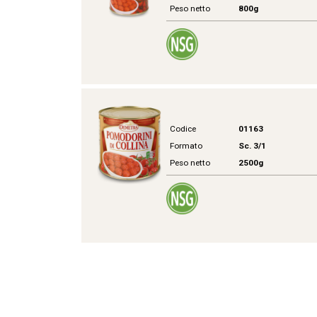
Peso netto
800g
Codice
01163
Formato
Sc. 3/1
Peso netto
2500g