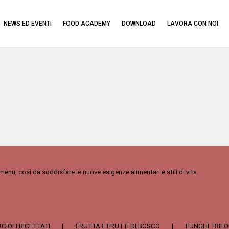
NEWS ED EVENTI
FOOD ACADEMY
DOWNLOAD
LAVORA CON NOI
l menu, così da soddisfare le nuove esigenze alimentari e stili di vita.
CIOFI RICETTATI
FRUTTA E FRUTTI DI BOSCO
FUNGHI TRIFO