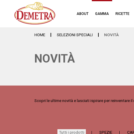
ABOUT
GAMMA
RICETTE
HOME
SELEZIONI SPECIALI
NOVITÀ
NOVITÀ
Scopri le ultime novità e lasciati ispirare per reinventare i
Tutti i prodotti
SPEZIE
CAR