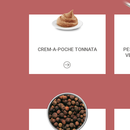
CREM-A-POCHE TONNATA
PE
V