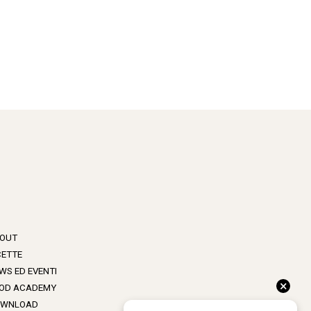
OUT
CETTE
WS ED EVENTI
×
OD ACADEMY
WNLOAD